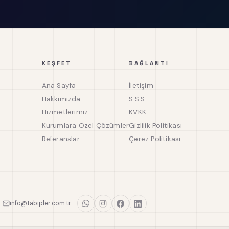
KEŞFET
BAĞLANTI
Ana Sayfa
İletişim
Hakkımızda
S.S.S
Hizmetlerimiz
KVKK
Kurumlara Özel Çözümler
Gizlilik Politikası
Referanslar
Çerez Politikası
info@tabipler.com.tr