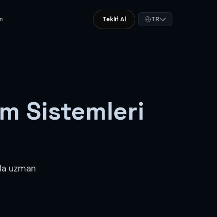
im
Teklif Al
TR
im Sistemleri
nda uzman