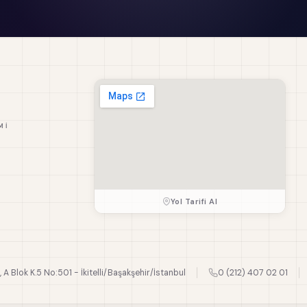
MI
Yol Tarifi Al
., A Blok K.5 No:501 - İkitelli/Başakşehir/İstanbul
0 (212) 407 02 01