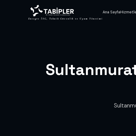
Ana Sayfa
Hizmetl
Entegre İSG, Teknik Güvenlik ve Uyum Yönetimi
Sultanmura
Sultanmu