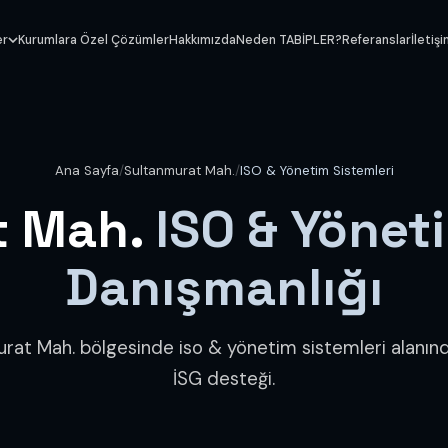
er
Kurumlara Özel Çözümler
Hakkımızda
Neden TABİPLER?
Referanslar
İletiş
Ana Sayfa
/
Sultanmurat Mah.
/
ISO & Yönetim Sistemleri
t Mah.
ISO & Yönet
Danışmanlığı
rat Mah. bölgesinde iso & yönetim sistemleri alanı
İSG desteği.