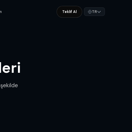
im
Teklif Al
TR
eri
 şekilde