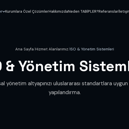
er
Kurumlara Özel Çözümler
Hakkımızda
Neden TABİPLER?
Referanslar
İletiş
Ana Sayfa
/
Hizmet Alanlarımız
/
ISO & Yönetim Sistemleri
O & Yönetim Sisteml
l yönetim altyapınızı uluslararası standartlara uygun
yapılandırma.