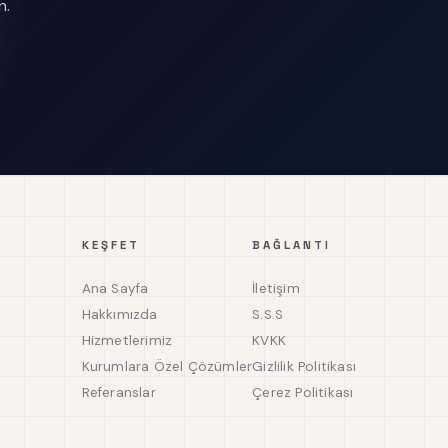
n.
KEŞFET
BAĞLANTI
Ana Sayfa
İletişim
Hakkımızda
S.S.S
Hizmetlerimiz
KVKK
Kurumlara Özel Çözümler
Gizlilik Politikası
Referanslar
Çerez Politikası