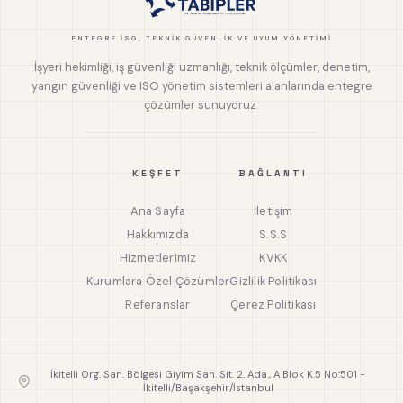
ENTEGRE İSG, TEKNIK GÜVENLIK VE UYUM YÖNETIMI
İşyeri hekimliği, iş güvenliği uzmanlığı, teknik ölçümler, denetim,
yangın güvenliği ve ISO yönetim sistemleri alanlarında entegre
çözümler sunuyoruz.
KEŞFET
BAĞLANTI
Ana Sayfa
İletişim
Hakkımızda
S.S.S
Hizmetlerimiz
KVKK
Kurumlara Özel Çözümler
Gizlilik Politikası
Referanslar
Çerez Politikası
İkitelli Org. San. Bölgesi Giyim San. Sit. 2. Ada., A Blok K.5 No:501 -
İkitelli/Başakşehir/İstanbul