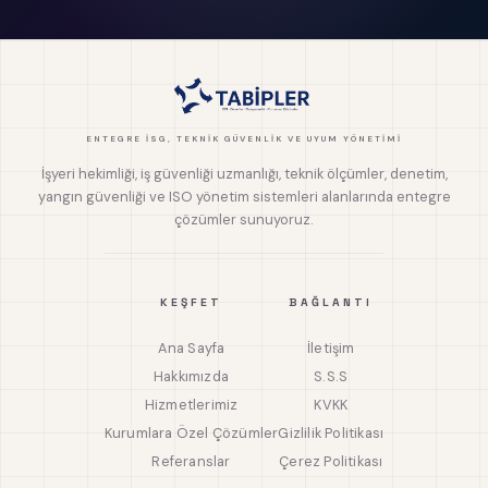
ENTEGRE İSG, TEKNIK GÜVENLIK VE UYUM YÖNETIMI
İşyeri hekimliği, iş güvenliği uzmanlığı, teknik ölçümler, denetim,
yangın güvenliği ve ISO yönetim sistemleri alanlarında entegre
çözümler sunuyoruz.
KEŞFET
BAĞLANTI
Ana Sayfa
İletişim
Hakkımızda
S.S.S
Hizmetlerimiz
KVKK
Kurumlara Özel Çözümler
Gizlilik Politikası
Referanslar
Çerez Politikası