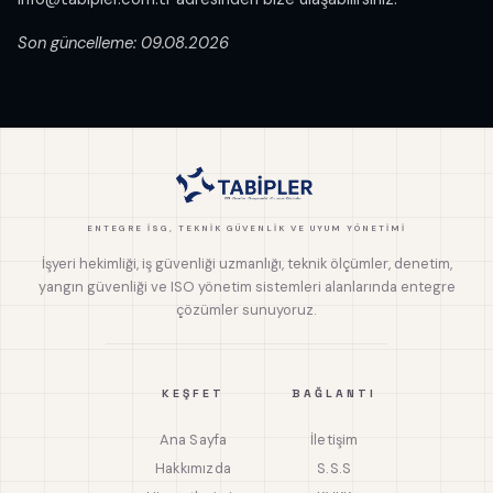
Son güncelleme: 09.08.2026
ENTEGRE İSG, TEKNIK GÜVENLIK VE UYUM YÖNETIMI
İşyeri hekimliği, iş güvenliği uzmanlığı, teknik ölçümler, denetim,
yangın güvenliği ve ISO yönetim sistemleri alanlarında entegre
çözümler sunuyoruz.
KEŞFET
BAĞLANTI
Ana Sayfa
İletişim
Hakkımızda
S.S.S