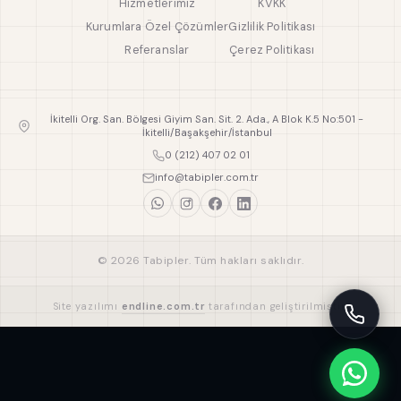
Hizmetlerimiz
KVKK
Kurumlara Özel Çözümler
Gizlilik Politikası
Referanslar
Çerez Politikası
İkitelli Org. San. Bölgesi Giyim San. Sit. 2. Ada., A Blok K.5 No:501 -
İkitelli/Başakşehir/İstanbul
0 (212) 407 02 01
info@tabipler.com.tr
© 2026 Tabipler. Tüm hakları saklıdır.
Site yazılımı
endline.com.tr
tarafından geliştirilmiştir.