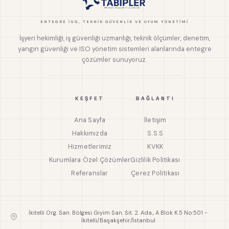
ENTEGRE İSG, TEKNIK GÜVENLIK VE UYUM YÖNETIMI
İşyeri hekimliği, iş güvenliği uzmanlığı, teknik ölçümler, denetim,
yangın güvenliği ve ISO yönetim sistemleri alanlarında entegre
çözümler sunuyoruz.
KEŞFET
BAĞLANTI
Ana Sayfa
İletişim
Hakkımızda
S.S.S
Hizmetlerimiz
KVKK
Kurumlara Özel Çözümler
Gizlilik Politikası
Referanslar
Çerez Politikası
İkitelli Org. San. Bölgesi Giyim San. Sit. 2. Ada., A Blok K.5 No:501 -
İkitelli/Başakşehir/İstanbul