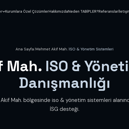
er
Kurumlara Özel Çözümler
Hakkımızda
Neden TABİPLER?
Referanslar
İletiş
Ana Sayfa
/
Mehmet Akif Mah.
/
ISO & Yönetim Sistemleri
f Mah.
ISO & Yönet
Danışmanlığı
kif Mah. bölgesinde iso & yönetim sistemleri alanı
İSG desteği.