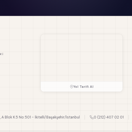
MI
Yol Tarifi Al
., A Blok K.5 No:501 - İkitelli/Başakşehir/İstanbul
0 (212) 407 02 01