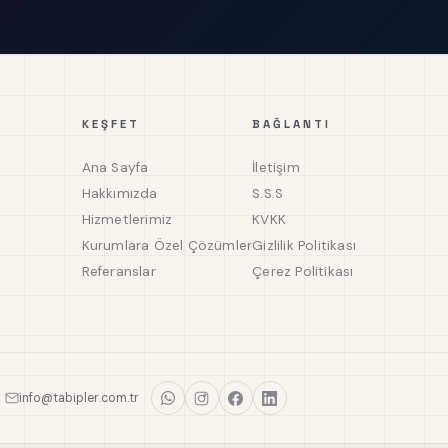
KEŞFET
BAĞLANTI
Ana Sayfa
İletişim
Hakkımızda
S.S.S
Hizmetlerimiz
KVKK
Kurumlara Özel Çözümler
Gizlilik Politikası
Referanslar
Çerez Politikası
info@tabipler.com.tr