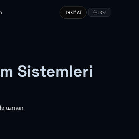
im
Teklif Al
TR
im Sistemleri
nda uzman