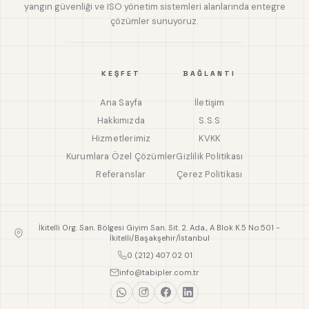
yangın güvenliği ve ISO yönetim sistemleri alanlarında entegre
çözümler sunuyoruz.
KEŞFET
BAĞLANTI
Ana Sayfa
İletişim
Hakkımızda
S.S.S
Hizmetlerimiz
KVKK
Kurumlara Özel Çözümler
Gizlilik Politikası
Referanslar
Çerez Politikası
İkitelli Org. San. Bölgesi Giyim San. Sit. 2. Ada., A Blok K.5 No:501 -
İkitelli/Başakşehir/İstanbul
0 (212) 407 02 01
info@tabipler.com.tr