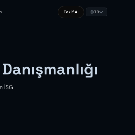
im
Teklif Al
TR
i Danışmanlığı
n İSG