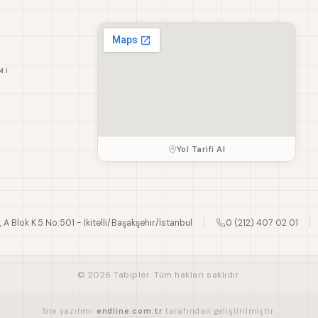
MI
Yol Tarifi Al
., A Blok K.5 No:501 - İkitelli/Başakşehir/İstanbul
0 (212) 407 02 01
© 2026 Tabipler. Tüm hakları saklıdır.
Site yazılımı
endline.com.tr
tarafından geliştirilmiştir.