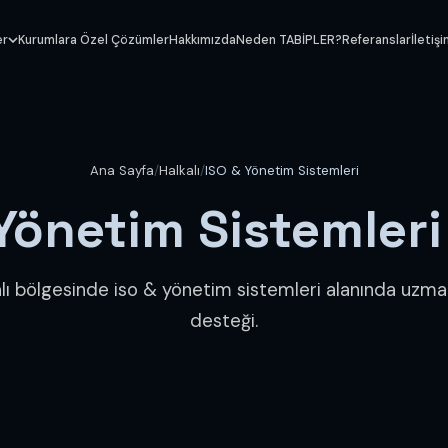
er
Kurumlara Özel Çözümler
Hakkımızda
Neden TABİPLER?
Referanslar
İletiş
Ana Sayfa
/
Halkalı
/
ISO & Yönetim Sistemleri
 Yönetim Sistemler
alı bölgesinde iso & yönetim sistemleri alanında uzma
desteği.