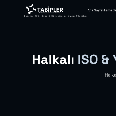
Ana Sayfa
Hizmetl
Entegre İSG, Teknik Güvenlik ve Uyum Yönetimi
Halkalı
ISO &
Halk