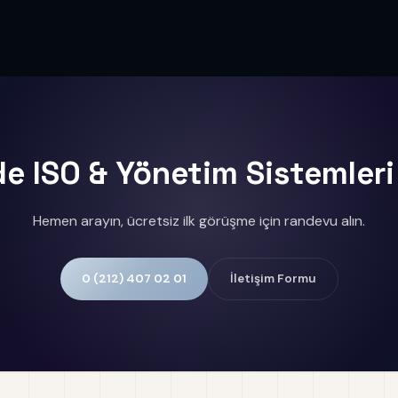
de ISO & Yönetim Sistemler
Hemen arayın, ücretsiz ilk görüşme için randevu alın.
0 (212) 407 02 01
İletişim Formu