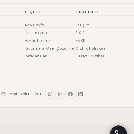
KEŞFET
BAĞLANTI
Ana Sayfa
İletişim
Hakkımızda
S.S.S
Hizmetlerimiz
KVKK
Kurumlara Özel Çözümler
Gizlilik Politikası
Referanslar
Çerez Politikası
info@tabipler.com.tr