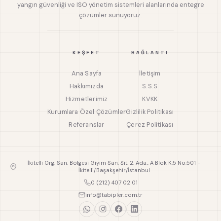
yangın güvenliği ve ISO yönetim sistemleri alanlarında entegre
çözümler sunuyoruz.
KEŞFET
BAĞLANTI
Ana Sayfa
İletişim
Hakkımızda
S.S.S
Hizmetlerimiz
KVKK
Kurumlara Özel Çözümler
Gizlilik Politikası
Referanslar
Çerez Politikası
İkitelli Org. San. Bölgesi Giyim San. Sit. 2. Ada., A Blok K.5 No:501 -
İkitelli/Başakşehir/İstanbul
0 (212) 407 02 01
info@tabipler.com.tr