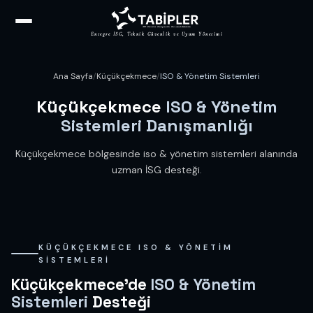
Entegre İSG, Teknik Güvenlik ve Uyum Yönetimi
Ana Sayfa
/
Küçükçekmece
/
ISO & Yönetim Sistemleri
Küçükçekmece
ISO & Yönetim
Sistemleri Danışmanlığı
Küçükçekmece bölgesinde iso & yönetim sistemleri alanında
uzman İSG desteği.
KÜÇÜKÇEKMECE ISO & YÖNETIM
SISTEMLERI
Küçükçekmece'de
ISO & Yönetim
Sistemleri
Desteği