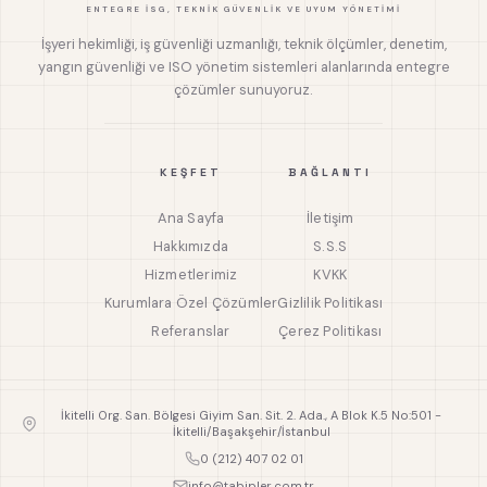
ENTEGRE İSG, TEKNIK GÜVENLIK VE UYUM YÖNETIMI
İşyeri hekimliği, iş güvenliği uzmanlığı, teknik ölçümler, denetim,
yangın güvenliği ve ISO yönetim sistemleri alanlarında entegre
çözümler sunuyoruz.
KEŞFET
BAĞLANTI
Ana Sayfa
İletişim
Hakkımızda
S.S.S
Hizmetlerimiz
KVKK
Kurumlara Özel Çözümler
Gizlilik Politikası
Referanslar
Çerez Politikası
İkitelli Org. San. Bölgesi Giyim San. Sit. 2. Ada., A Blok K.5 No:501 -
İkitelli/Başakşehir/İstanbul
0 (212) 407 02 01
info@tabipler.com.tr