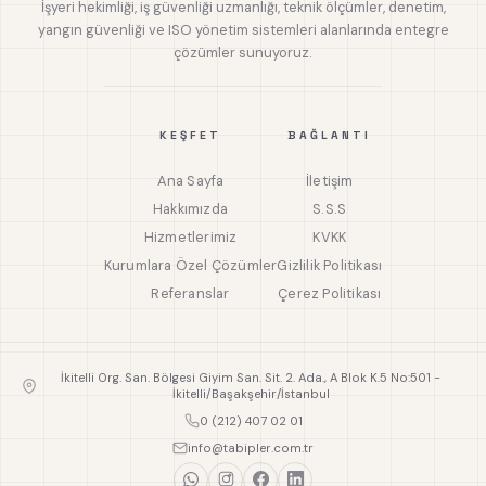
İşyeri hekimliği, iş güvenliği uzmanlığı, teknik ölçümler, denetim,
yangın güvenliği ve ISO yönetim sistemleri alanlarında entegre
çözümler sunuyoruz.
KEŞFET
BAĞLANTI
Ana Sayfa
İletişim
Hakkımızda
S.S.S
Hizmetlerimiz
KVKK
Kurumlara Özel Çözümler
Gizlilik Politikası
Referanslar
Çerez Politikası
İkitelli Org. San. Bölgesi Giyim San. Sit. 2. Ada., A Blok K.5 No:501 -
İkitelli/Başakşehir/İstanbul
0 (212) 407 02 01
info@tabipler.com.tr