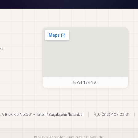
MI
Yol Tarifi Al
., A Blok K.5 No:501 - İkitelli/Başakşehir/İstanbul
0 (212) 407 02 01
© 2026 Tabipler. Tüm hakları saklıdır.