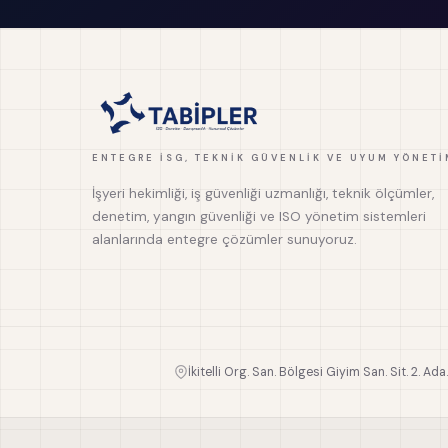
ENTEGRE İSG, TEKNIK GÜVENLIK VE UYUM YÖNETI
İşyeri hekimliği, iş güvenliği uzmanlığı, teknik ölçümler,
denetim, yangın güvenliği ve ISO yönetim sistemleri
alanlarında entegre çözümler sunuyoruz.
İkitelli Org. San. Bölgesi Giyim San. Sit. 2. Ada