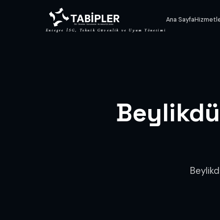
Ana Sayfa
Hizmetl
Entegre İSG, Teknik Güvenlik ve Uyum Yönetimi
Beylikd
Beylik