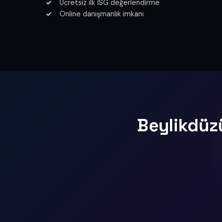
Ücretsiz ilk İSG değerlendirme
Online danışmanlık imkanı
Beylikdüzü