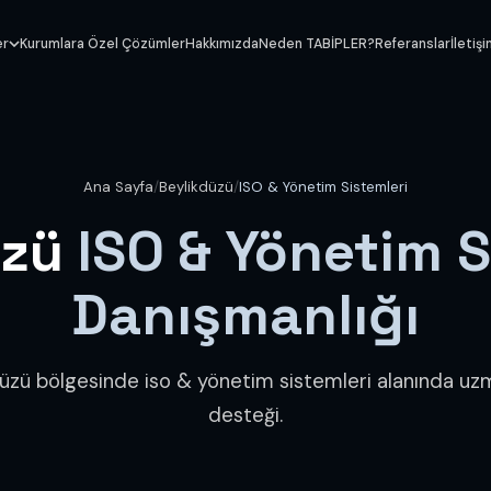
er
Kurumlara Özel Çözümler
Hakkımızda
Neden TABİPLER?
Referanslar
İletiş
Ana Sayfa
/
Beylikdüzü
/
ISO & Yönetim Sistemleri
üzü
ISO & Yönetim S
Danışmanlığı
düzü bölgesinde iso & yönetim sistemleri alanında uz
desteği.