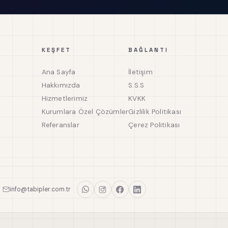
KEŞFET
BAĞLANTI
Ana Sayfa
İletişim
Hakkımızda
S.S.S
Hizmetlerimiz
KVKK
Kurumlara Özel Çözümler
Gizlilik Politikası
Referanslar
Çerez Politikası
info@tabipler.com.tr