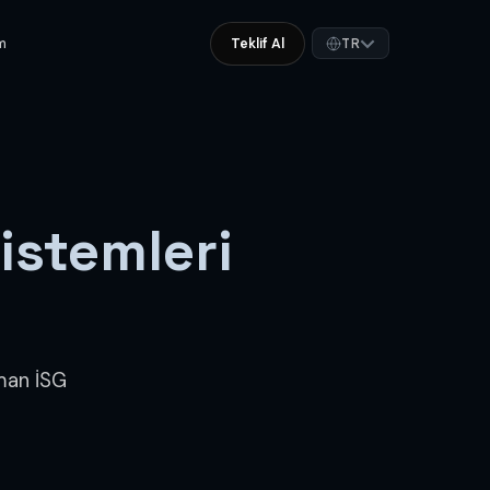
im
Teklif Al
TR
istemleri
man İSG