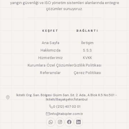
yangın güvenliği ve ISO yönetim sistemleri alanlarında entegre
çözümler sunuyoruz.
KEŞFET
BAĞLANTI
Ana Sayfa
İletişim
Hakkımızda
S.S.S
Hizmetlerimiz
KVKK
Kurumlara Özel Çözümler
Gizlilik Politikası
Referanslar
Çerez Politikası
İkitelli Org. San. Bölgesi Giyim San. Sit. 2. Ada., A Blok K.5 No:501 -
İkitelli/Başakşehir/İstanbul
0 (212) 407 02 01
info@tabipler.com.tr