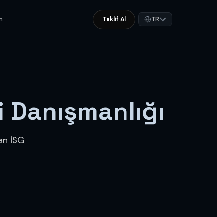
im
Teklif Al
TR
i Danışmanlığı
an İSG