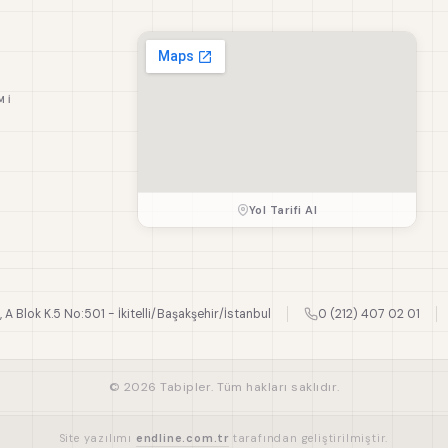
MI
Yol Tarifi Al
., A Blok K.5 No:501 - İkitelli/Başakşehir/İstanbul
0 (212) 407 02 01
© 2026 Tabipler. Tüm hakları saklıdır.
Site yazılımı
endline.com.tr
tarafından geliştirilmiştir.