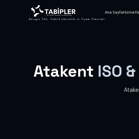
Ana Sayfa
Hizmetl
Entegre İSG, Teknik Güvenlik ve Uyum Yönetimi
Atakent
ISO &
Atake