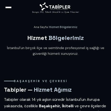
Entegre İSG, Teknik Güvenlik ve Uyum Yönetimi
Ana Sayfa
/
Hizmet Bölgelerimiz
Hizmet
Bölgelerimiz
İstanbul'un birçok ilçe ve semtinde profesyonel iş sağlığı ve
güvenliği hizmeti sunuyoruz.
BAŞAKŞEHIR VE ÇEVRESI
Tabipler —
Hizmet Ağımız
Tabipler olarak 14 yılı aşkın süredir İstanbul'un Avrupa
yakasında, özellikle
Başakşehir, İkitelli
ve çevre ilçelerde