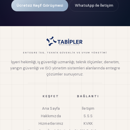
Ücretsiz Keşif Görüşmesi
WhatsApp ile İletişim
ENTEGRE İSG, TEKNIK GÜVENLIK VE UYUM YÖNETIMI
İşyeri hekimliği, iş güvenliği uzmanlığı, teknik ölçümler, denetim,
yangın güvenliği ve ISO yönetim sistemleri alanlarında entegre
çözümler sunuyoruz.
KEŞFET
BAĞLANTI
Ana Sayfa
İletişim
Hakkımızda
S.S.S
Hizmetlerimiz
KVKK