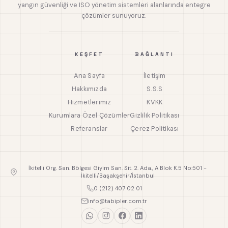
yangın güvenliği ve ISO yönetim sistemleri alanlarında entegre
çözümler sunuyoruz.
KEŞFET
BAĞLANTI
Ana Sayfa
İletişim
Hakkımızda
S.S.S
Hizmetlerimiz
KVKK
Kurumlara Özel Çözümler
Gizlilik Politikası
Referanslar
Çerez Politikası
İkitelli Org. San. Bölgesi Giyim San. Sit. 2. Ada., A Blok K.5 No:501 -
İkitelli/Başakşehir/İstanbul
0 (212) 407 02 01
info@tabipler.com.tr