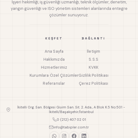
İşyeri hekimliği, iş güvenliği uzmanlığı, teknik ölçümler, denetim,
yangın güvenliği ve ISO yönetim sistemleri alanlarında entegre
çözümler sunuyoruz.
KEŞFET
BAĞLANTI
Ana Sayfa
İletişim
Hakkımızda
S.S.S
Hizmetlerimiz
KVKK
Kurumlara Özel Çözümler
Gizlilik Politikası
Referanslar
Çerez Politikası
İkitelli Org. San. Bölgesi Giyim San. Sit. 2. Ada., A Blok K.5 No:501 -
İkitelli/Başakşehir/İstanbul
0 (212) 407 02 01
info@tabipler.com.tr